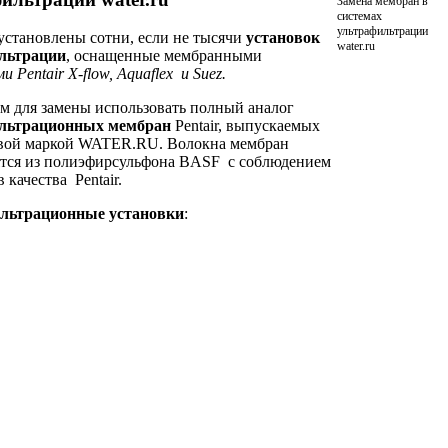
Замена мембран в
системах
ультрафильтрации
установлены сотни, если не тысячи
установок
water.ru
льтрации
, оснащенные мембранными
 Pentair X-flow, Aquaflex и Suez.
м для замены использовать полный аналог
льтрационных мембран
Pentair, выпускаемых
овой маркой WATER.RU. Волокна мембран
тся из полиэфирсульфона BASF с соблюдением
 качества Pentair.
льтрационные установки
: