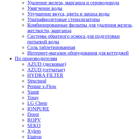
Удаление железа, марганца и сероводорода
Умягчение воды
Улучшение вкуса, цвета и запаха воды
Ультрафиолетовые стерилизаторы
Комбинированные фильтры для удаления железа,
жесткости, марганца
Системы обратного осмоса для подготовки
питьевой воды
Соль таблетированная
Интернет-магазин оборудования для коттеджей
По производителям
AZUD (дисковые)
AZUD (сетчатые)
HYDRA FILTER
Structural
Pentair x-Flow
Yamit
Toray
LG Chem
IONPURE
Dorot
ROPV
SEKO
Xylem
Etatron