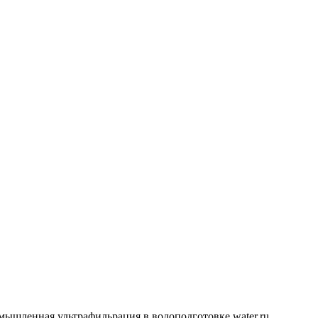
ышленная ультрафильрация в водоподготовке water.ru