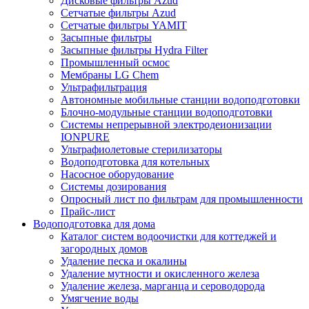
Дисковые фильтры Azud
Сетчатые фильтры Azud
Сетчатые фильтры YAMIT
Засыпные фильтры
Засыпные фильтры Hydra Filter
Промышленный осмос
Мембраны LG Chem
Ультрафильтрация
Автономные мобильные станции водоподготовки
Блочно-модульные станции водоподготовки
Системы непрерывной электродеионизации
IONPURE
Ультрафиолетовые стерилизаторы
Водоподготовка для котельных
Насосное оборудование
Системы дозирования
Опросный лист по фильтрам для промышленности
Прайс-лист
Водоподготовка для дома
Каталог систем водоочистки для коттеджей и
загородных домов
Удаление песка и окалины
Удаление мутности и окисленного железа
Удаление железа, марганца и сероводорода
Умягчение воды