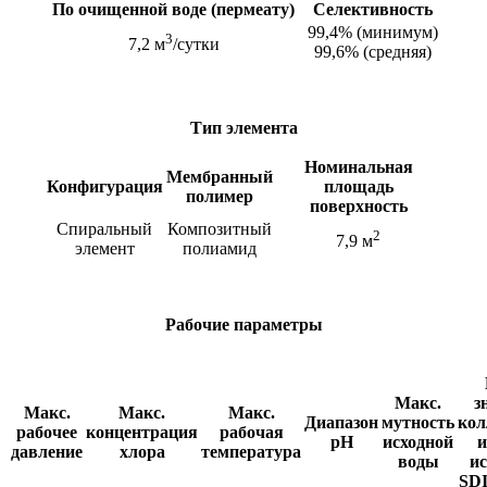
По очищенной воде (пермеату)
Селективность
99,4% (минимум)
3
7,2 м
/сутки
99,6% (средняя)
Тип элемента
Номинальная
Мембранный
Конфигурация
площадь
полимер
поверхность
Спиральный
Композитный
2
7,9 м
элемент
полиамид
Рабочие параметры
Макс.
з
Макс.
Макс.
Макс.
Диапазон
мутность
кол
рабочее
концентрация
рабочая
pH
исходной
и
давление
хлора
температура
воды
ис
SDI