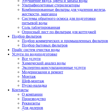
Улучшение вкуса, цвета и запаха воды
Ультрафиолетовые стерилизаторы
Комбинированные фильтры для удаления железа,
жесткости, марганца
Системы обратного осмоса для подготовки
питьевой воды
Соль таблетированная
Опросный лист по фильтрам для коттеджей
Подбор фильтров
Подбор коммерческих и промышленных фильтров
Подбор бытовых фильтров
Прайс систем очистки воды
Услуги по водоподготовке
Все услуги
Химический анализ воды
Экспертно-консультационные услуги
Модернизация и ремонт
Монтаж
Шеф-монтаж
Пуско-наладка
Контакты
О компании
Производство
Реквизиты
Для дилеров