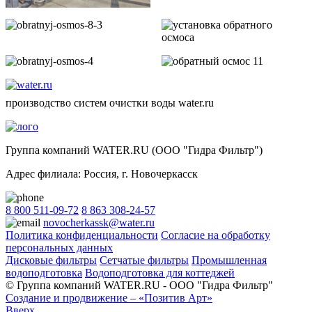
производство систем очистки воды water.ru
Группа компаний WATER.RU (ООО "Гидра Фильтр")
Адрес филиала:
Россия
, г.
Новочеркасск
8 800 511-09-72
8 863 308-24-57
novocherkassk@water.ru
Политика конфиденциальности
Согласие на обработку
персональных данных
Дисковые фильтры
Сетчатые фильтры
Промышленная
водоподготовка
Водоподготовка для коттеджей
© Группа компаний WATER.RU - ООО "Гидра Фильтр"
Создание и продвижение – «Позитив Арт»
Вверх